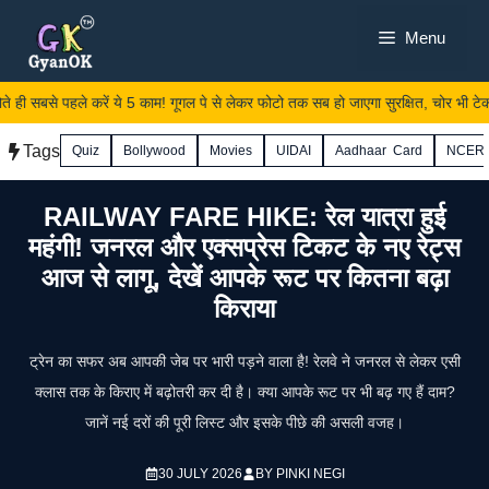
Skip
Menu
to
content
 ही सबसे पहले करें ये 5 काम! गूगल पे से लेकर फोटो तक सब हो जाएगा सुरक्षित, चोर भी टेक दे
Tags
Quiz
Bollywood
Movies
UIDAI
Aadhaar Card
NCER
RAILWAY FARE HIKE: रेल यात्रा हुई
महंगी! जनरल और एक्सप्रेस टिकट के नए रेट्स
आज से लागू, देखें आपके रूट पर कितना बढ़ा
किराया
ट्रेन का सफर अब आपकी जेब पर भारी पड़ने वाला है! रेलवे ने जनरल से लेकर एसी
क्लास तक के किराए में बढ़ोतरी कर दी है। क्या आपके रूट पर भी बढ़ गए हैं दाम?
जानें नई दरों की पूरी लिस्ट और इसके पीछे की असली वजह।
30 JULY 2026
BY
PINKI NEGI