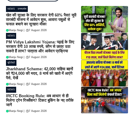
NEWS
उत्तरप्रदेश
खेत की सुरक्षा के लिए सरकार देगी 60% पैसा! यूपी
तारबंदी योजना में आवेदन शुरू, आवारा पशुओं से
फसल बचाने का सुनहरा मौका
Manju Negi
|
7 August 2026
NEWS
PM Vidya Lakshmi Yojana: पढ़ाई के लिए
सरकार देगी 10 लाख रुपये, कौन से छात्र उठा
सकते हैं लाभ? पात्रता और आवेदन प्रक्रिया
Manju Negi
|
7 August 2026
यूटिलिटी
Jharkhand Scheme: 42,000 सहिया बहनों
को ₹24,000 की मदद, 8 मार्च को खाते में आएंगे
पैसे, देखें
Manju Negi
|
7 August 2026
NEWS
IRCTC Booking Rule: अब आधार से ही
मिलेगा ट्रेन रिजर्वेशन? टिकट बुकिंग के नए तरीके
जानें
Manju Negi
|
7 August 2026