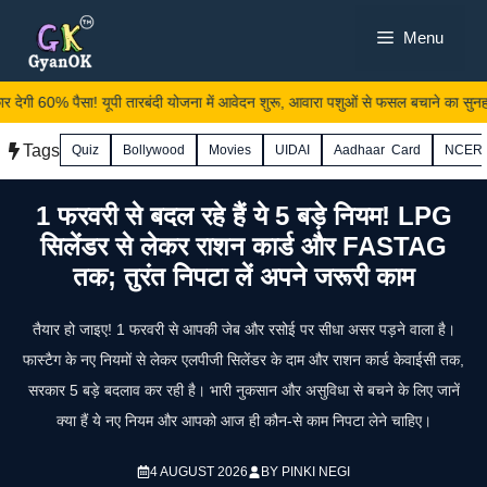
Skip
Menu
to
content
 देगी 60% पैसा! यूपी तारबंदी योजना में आवेदन शुरू, आवारा पशुओं से फसल बचाने का सुनहरा
Tags
Quiz
Bollywood
Movies
UIDAI
Aadhaar Card
NCER
1 फरवरी से बदल रहे हैं ये 5 बड़े नियम! LPG
सिलेंडर से लेकर राशन कार्ड और FASTAG
तक; तुरंत निपटा लें अपने जरूरी काम
तैयार हो जाइए! 1 फरवरी से आपकी जेब और रसोई पर सीधा असर पड़ने वाला है।
फास्टैग के नए नियमों से लेकर एलपीजी सिलेंडर के दाम और राशन कार्ड केवाईसी तक,
सरकार 5 बड़े बदलाव कर रही है। भारी नुकसान और असुविधा से बचने के लिए जानें
क्या हैं ये नए नियम और आपको आज ही कौन-से काम निपटा लेने चाहिए।
4 AUGUST 2026
BY
PINKI NEGI