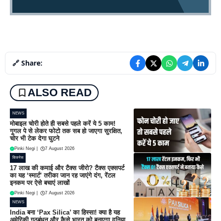
🔗 Share:
ALSO READ
NEWS
मोबाइल चोरी होते ही सबसे पहले करें ये 5 काम!
गूगल पे से लेकर फोटो तक सब हो जाएगा सुरक्षित,
चोर भी टेक देगा घुटने
Pinki Negi
|
7 August 2026
बिजनेस
17 लाख की कमाई और टैक्स जीरो? टैक्स एक्सपर्ट
का यह ‘स्मार्ट’ तरीका जान रह जाएंगे दंग, रेंटल
इनकम पर ऐसे बचाएं लाखों
Pinki Negi
|
7 August 2026
NEWS
India बना ‘Pax Silica’ का हिस्सा! क्या है यह
अमेरिकी गठबंधन और कैसे भारत को बनाएगा दुनिया