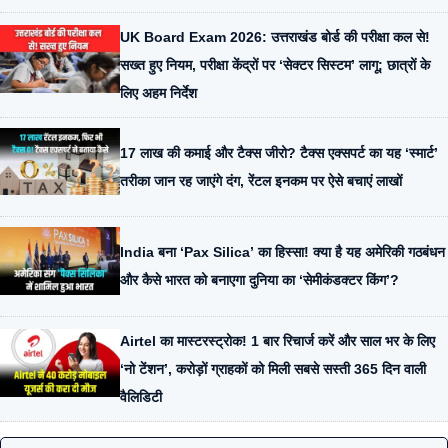
UK Board Exam 2026: उत्तराखंड बोर्ड की परीक्षा कल से!
सख्त हुए नियम, परीक्षा केंद्रों पर ‘सेक्टर सिस्टम’ लागू; छात्रों के
लिए अहम निर्देश
17 लाख की कमाई और टैक्स जीरो? टैक्स एक्सपर्ट का यह ‘स्मार्ट’
तरीका जान रह जाएंगे दंग, रेंटल इनकम पर ऐसे बचाएं लाखों
India बना ‘Pax Silica’ का हिस्सा! क्या है यह अमेरिकी गठबंधन
और कैसे भारत को बनाएगा दुनिया का ‘सेमीकंडक्टर किंग’?
Airtel का मास्टरस्ट्रोक! 1 बार रिचार्ज करें और साल भर के लिए
‘नो टेंशन’, करोड़ों ग्राहकों को मिली सबसे सस्ती 365 दिन वाली
वैलिडिटी