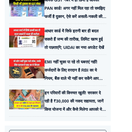
आपके GST नंबर में ही छिपा है आपका
PAN कार्ड! अगर नहीं मिल रहा तो समझिए
फर्जी है दुकान, ऐसे करें असली-नकली की
पहचान
आधार कार्ड में सिर्फ इतनी बार ही बदल
सकते हैं जन्म की तारीख, लिमिट खत्म हुई
तो पछताएंगे; UIDAI का नया अपडेट देखें
EMI नहीं चुका पा रहे तो घबराएं नहीं!
कर्जदारों के लिए वरदान है RBI का ये
नियम, बैंक वाले भी नहीं कर सकेंगे आपको
परेशान
इन परिवारों की किस्मत खुली! सरकार दे
रही है ₹30,000 की नकद सहायता, जानें
किस योजना में और कैसे मिलेगा आपको ये
पैसा