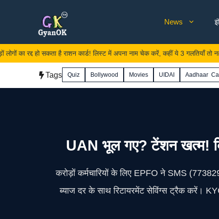
Skip
News
इ
to
content
द हो सकता है राशन कार्ड! लिस्ट में अपना नाम चेक करें, कहीं ये 3 गलतियाँ तो नहीं की?
Tags
Quiz
Bollywood
Movies
UIDAI
Aadhaar Ca
UAN भूल गए? टेंशन खत्म! बि
करोड़ों कर्मचारियों के लिए EPFO ने SMS (
ब्याज दर के साथ रिटायरमेंट सेविंग्स ट्रैक करें। KYC