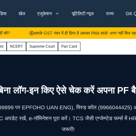
ंडिया
खेल
एजुकेशन
यूटिलिटी न्यूज
राज्य
GK Q
आपके GST नंबर में ही छिपा है आपका PAN कार्ड! अगर नहीं मिल रहा तो समझिए 
rd
NCERT
Supreme Court
Pan Card
ना लॉग-इन किए ऐसे चेक करें अपना PF बै
7738299899 पर EPFOHO UAN ENG), मिस्ड कॉल (9966044425) औ
 अपडेट रखें, e-नॉमिनेशन पूरा करें। TCS जैसी एग्जेम्प्टेड फर्म्स में H
जरूरी!