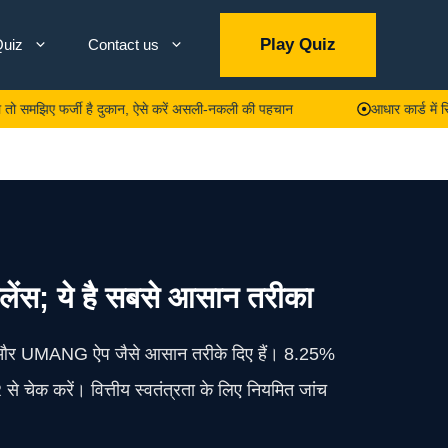
Play Quiz
uiz
Contact us
फर्जी है दुकान, ऐसे करें असली-नकली की पहचान
आधार कार्ड में सिर्फ इतनी
लेंस; ये है सबसे आसान तरीका
र UMANG ऐप जैसे आसान तरीके दिए हैं। 8.25%
R से चेक करें। वित्तीय स्वतंत्रता के लिए नियमित जांच