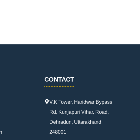
CONTACT
V.K Tower, Haridwar Bypass
Rd, Kunjapuri Vihar, Road,
Dehradun, Uttarakhand
n
248001