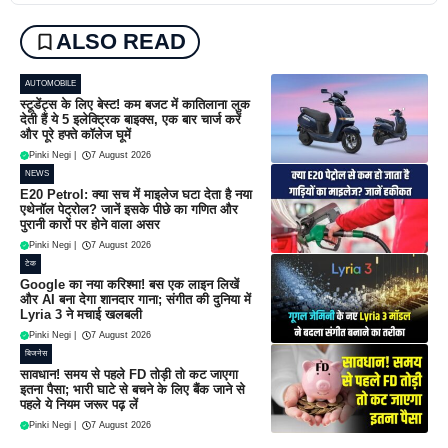
ALSO READ
AUTOMOBILE
स्टूडेंट्स के लिए बेस्ट! कम बजट में कातिलाना लुक
देती हैं ये 5 इलेक्ट्रिक बाइक्स, एक बार चार्ज करें
और पूरे हफ्ते कॉलेज घूमें
Pinki Negi
|
7 August 2026
NEWS
E20 Petrol: क्या सच में माइलेज घटा देता है नया
एथेनॉल पेट्रोल? जानें इसके पीछे का गणित और
पुरानी कारों पर होने वाला असर
Pinki Negi
|
7 August 2026
टेक
Google का नया करिश्मा! बस एक लाइन लिखें
और AI बना देगा शानदार गाना; संगीत की दुनिया में
Lyria 3 ने मचाई खलबली
Pinki Negi
|
7 August 2026
बिजनेस
सावधान! समय से पहले FD तोड़ी तो कट जाएगा
इतना पैसा; भारी घाटे से बचने के लिए बैंक जाने से
पहले ये नियम जरूर पढ़ लें
Pinki Negi
|
7 August 2026