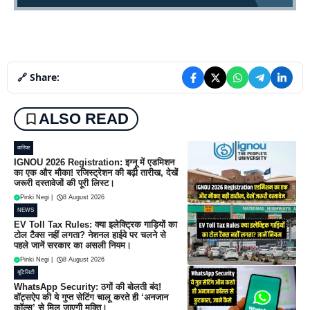
🔗 Share:
ALSO READ
करियर
IGNOU 2026 Registration: इग्नू में एडमिशन
का एक और मौका! रजिस्ट्रेशन की बढ़ी तारीख, देखें
जरूरी दस्तावेजों की पूरी लिस्ट।
Pinki Negi
|
8 August 2026
NEWS
EV Toll Tax Rules: क्या इलेक्ट्रिक गाड़ियों का
टोल टैक्स नहीं लगता? नेशनल हाईवे पर चलने से
पहले जानें सरकार का असली नियम।
Pinki Negi
|
8 August 2026
यूटिलिटी
WhatsApp Security: ठगों की बोलती बंद!
वॉट्सऐप की ये गुप्त सेटिंग चालू करते ही ‘अनजान
कॉल्स’ से मिल जाएगी मुक्ति।