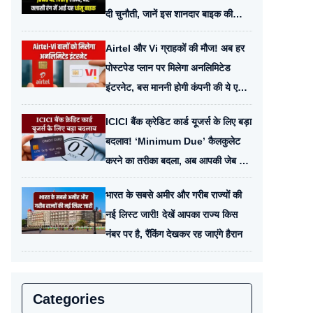
दी चुनौती, जानें इस शानदार बाइक की
कीमत और फीचर्स
Airtel और Vi ग्राहकों की मौज! अब हर
पोस्टपेड प्लान पर मिलेगा अनलिमिटेड
इंटरनेट, बस माननी होगी कंपनी की ये एक
छोटी शर्त
ICICI बैंक क्रेडिट कार्ड यूजर्स के लिए बड़ा
बदलाव! ‘Minimum Due’ कैलकुलेट
करने का तरीका बदला, अब आपकी जेब पर
पड़ेगा ये असर
भारत के सबसे अमीर और गरीब राज्यों की
नई लिस्ट जारी! देखें आपका राज्य किस
नंबर पर है, रैंकिंग देखकर रह जाएंगे हैरान
Categories