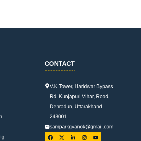
CONTACT
V.K Tower, Haridwar Bypass
Rd, Kunjapuri Vihar, Road,
Dehradun, Uttarakhand
n
248001
samparkgyanok@gmail.com
ng