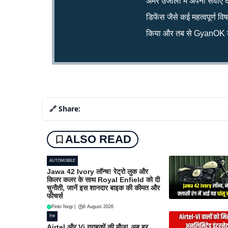
अमर उजाला में अपनी सेवाएं द
डिफेंस जैसे कई महत्वपूर्ण व
किया और तब से GyanOK टी
🔗 Share:
ALSO READ
AUTOMOBILE
Jawa 42 Ivory लॉन्च! रेट्रो लुक और
किलर कलर के साथ Royal Enfield को दी
चुनौती, जानें इस शानदार बाइक की कीमत और
फीचर्स
Pinki Negi
|
6 August 2026
टेक
Airtel और Vi ग्राहकों की मौज! अब हर