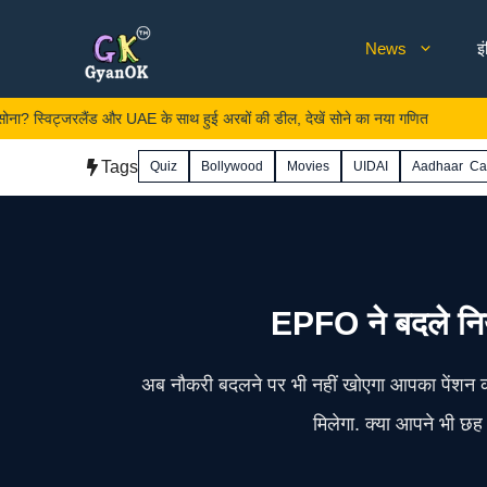
Skip
News
इ
to
content
विट्जरलैंड और UAE के साथ हुई अरबों की डील, देखें सोने का नया गणित
Jawa
Tags
Quiz
Bollywood
Movies
UIDAI
Aadhaar Ca
EPFO ने बदले नियम
अब नौकरी बदलने पर भी नहीं खोएगा आपका पेंशन क
मिलेगा. क्या आपने भी छ