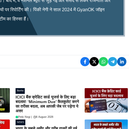
ी। बाद में, वे नेशनल ब्यूरो से जुड़ गईं और संसद से लेकर राजनीति और
िषयों पर रिपोर्टिंग की। पिंकी नेगी ने साल 2024 में GyanOK जॉइन
म का हिस्सा हैं।
बिजनेस
ICICI बैंक क्रेडिट कार्ड यूजर्स के लिए बड़ा
बदलाव! ‘Minimum Due’ कैलकुलेट करने
का तरीका बदला, अब आपकी जेब पर पड़ेगा ये
असर
Pinki Negi
|
6 August 2026
NEWS
भारत के सबसे अमीर और गरीब राज्यों की नई