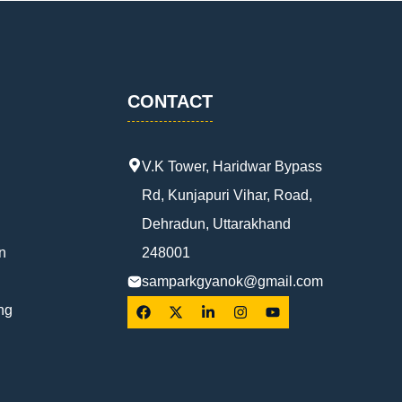
CONTACT
V.K Tower, Haridwar Bypass
Rd, Kunjapuri Vihar, Road,
Dehradun, Uttarakhand
n
248001
samparkgyanok@gmail.com
ng