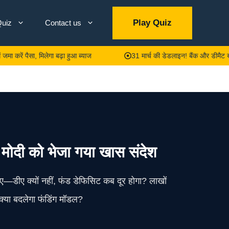
Play Quiz
uiz
Contact us
पैसा, मिलेगा बढ़ा हुआ ब्याज
31 मार्च की डेडलाइन! बैंक और डीमैट खाते में न
 मोदी को भेजा गया खास संदेश
ाए—डीए क्यों नहीं, फंड डेफिसिट कब दूर होगा? लाखों
क्या बदलेगा फंडिंग मॉडल?