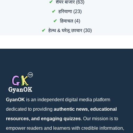
शेयर बाजार
(63)
हरियाणा
(23)
हिमाचल
(4)
हेल्थ & घरेलू उपचार
(30)
GyanOK
is an independent digital media platform
dedicated to providing
authentic news, educational
resources, and engaging quizzes
. Our mission is to
empower readers and learners with credible information,