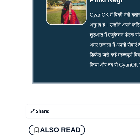
GyanOK में पिंकी नेगी बतौर न्य
अनुभव है। उन्होंने अपने क
शुरुआत में एजुकेशन डेस्क सं
अमर उजाला में अपनी सेवाएं द
डिफेंस जैसे कई महत्वपूर्ण व
किया और तब से GyanOK टी
🔗 Share:
ALSO READ