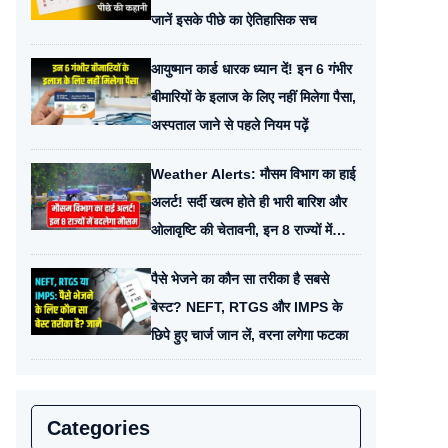
जानें इसके पीछे का ऐतिहासिक सच
आयुष्मान कार्ड धारक ध्यान दें! इन 6 गंभीर
बीमारियों के इलाज के लिए नहीं मिलेगा पैसा,
अस्पताल जाने से पहले नियम पढ़ें
Weather Alerts: मौसम विभाग का हाई
अलर्ट! सर्दी खत्म होते ही भारी बारिश और
ओलावृष्टि की चेतावनी, इन 8 राज्यों में
बदलेगा मौसम
पैसे भेजने का कौन सा तरीका है सबसे
बेस्ट? NEFT, RTGS और IMPS के
छिपे हुए चार्ज जान लें, वरना लगेगा फटका
Categories