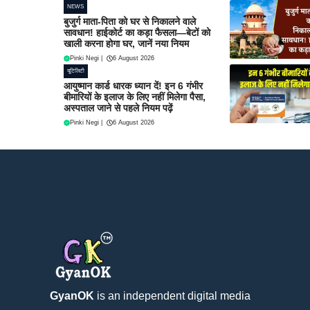
NEWS
बुजुर्ग माता-पिता को घर से निकालने वाले
सावधान! हाईकोर्ट का कड़ा फैसला—बेटों को
खाली करना होगा घर, जानें नया नियम
Pinki Negi
|
6 August 2026
यूटिलिटी
आयुष्मान कार्ड धारक ध्यान दें! इन 6 गंभीर
बीमारियों के इलाज के लिए नहीं मिलेगा पैसा,
अस्पताल जाने से पहले नियम पढ़ें
Pinki Negi
|
6 August 2026
GyanOK
is an independent digital media