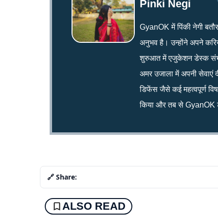
Pinki Negi
GyanOK में पिंकी नेगी बतौर न्य
अनुभव है। उन्होंने अपने क
शुरुआत में एजुकेशन डेस्क सं
अमर उजाला में अपनी सेवाएं द
डिफेंस जैसे कई महत्वपूर्ण व
किया और तब से GyanOK टी
🔗 Share:
ALSO READ