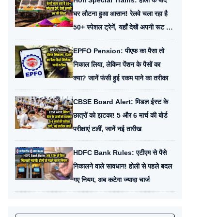
Holi Special Trains: होली के बाद
घर लौटना हुआ आसान! रेलवे चला रहा है
50+ स्पेशल ट्रेनें, यहाँ देखें अपनी रूट की
लिस्ट
EPFO Pension: पीएफ का पैसा तो
निकाल लिया, लेकिन पेंशन के पैसों का
क्या? जानें फंसी हुई रकम पाने का तरीका
CBSE Board Alert: मिडल ईस्ट के
छात्रों को झटका! 5 और 6 मार्च की बोर्ड
परीक्षाएं टलीं, जानें नई तारीख
HDFC Bank Rules: एटीएम से पैसे
निकालने वाले सावधान! होली से पहले बदल
गए नियम, अब कटेगा ज्यादा चार्ज