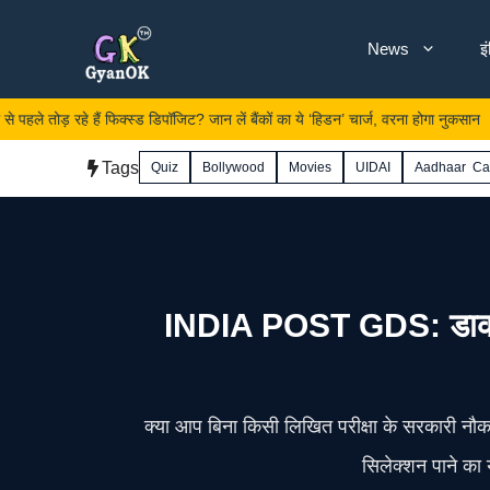
Skip
News
इ
to
content
हैं फिक्स्ड डिपॉजिट? जान लें बैंकों का ये ‘हिडन’ चार्ज, वरना होगा नुकसान
Tags
Quiz
Bollywood
Movies
UIDAI
Aadhaar Ca
INDIA POST GDS: डाक विभाग
क्या आप बिना किसी लिखित परीक्षा के सरकारी नौकरी
सिलेक्शन पाने का 