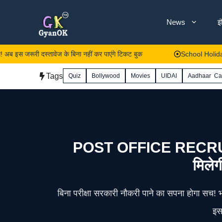
Skip
News
इ
to
content
री दस्तावेज के बिना नहीं कर पाएंगे टिकट बुक
School Holiday News: ठंड
Tags
Quiz
Bollywood
Movies
UIDAI
Aadhaar Ca
POST OFFICE RECRUITMENT
मिलेग
बिना परीक्षा सरकारी नौकरी पाने का सपना होगा सच! 
इस