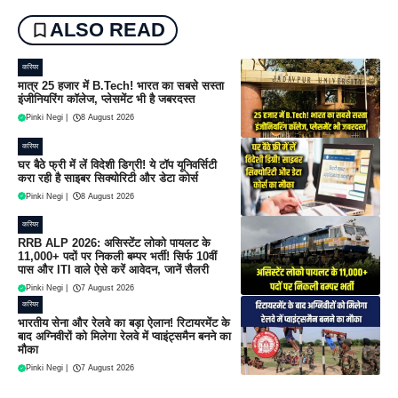
ALSO READ
करियर
मात्र 25 हजार में B.Tech! भारत का सबसे सस्ता
इंजीनियरिंग कॉलेज, प्लेसमेंट भी है जबरदस्त
Pinki Negi
|
8 August 2026
करियर
घर बैठे फ्री में लें विदेशी डिग्री! ये टॉप यूनिवर्सिटी
करा रही है साइबर सिक्योरिटी और डेटा कोर्स
Pinki Negi
|
8 August 2026
करियर
RRB ALP 2026: असिस्टेंट लोको पायलट के
11,000+ पदों पर निकली बम्पर भर्ती! सिर्फ 10वीं
पास और ITI वाले ऐसे करें आवेदन, जानें सैलरी
Pinki Negi
|
7 August 2026
करियर
भारतीय सेना और रेलवे का बड़ा ऐलान! रिटायरमेंट के
बाद अग्निवीरों को मिलेगा रेलवे में प्वाइंट्समैन बनने का
मौका
Pinki Negi
|
7 August 2026