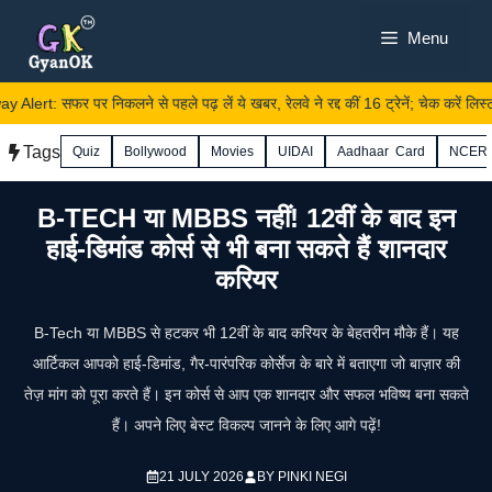
Skip
Menu
to
content
ert: सफर पर निकलने से पहले पढ़ लें ये खबर, रेलवे ने रद्द कीं 16 ट्रेनें; चेक करें लिस्ट
Tags
Quiz
Bollywood
Movies
UIDAI
Aadhaar Card
NCER
B-TECH या MBBS नहीं! 12वीं के बाद इन
हाई-डिमांड कोर्स से भी बना सकते हैं शानदार
करियर
B-Tech या MBBS से हटकर भी 12वीं के बाद करियर के बेहतरीन मौके हैं। यह
आर्टिकल आपको हाई-डिमांड, गैर-पारंपरिक कोर्सेज के बारे में बताएगा जो बाज़ार की
तेज़ मांग को पूरा करते हैं। इन कोर्स से आप एक शानदार और सफल भविष्य बना सकते
हैं। अपने लिए बेस्ट विकल्प जानने के लिए आगे पढ़ें!
21 JULY 2026
BY
PINKI NEGI