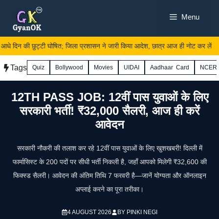
Skip
Menu
to
content
 दिन की छुट्टी घोषित; जिला प्रशासन ने जारी किया आदेश, छात्र आज ही नोट कर लें
Tags
Quiz
Bollywood
Movies
UIDAI
Aadhaar Card
NCER
12TH PASS JOB: 12वीं पास युवाओं के लिए
सरकारी भर्ती! ₹32,000 सैलरी, आज ही करें
आवेदन
सरकारी नौकरी की तलाश कर रहे 12वीं पास युवाओं के लिए खुशखबरी! दिल्ली में
फार्मासिस्ट के 200 पदों पर सीधी भर्ती निकली है, जहाँ आपको मिलेगी ₹32,600 की
फिक्स्ड सैलरी। आवेदन की अंतिम तिथि 7 फरवरी है—जानें योग्यता और ऑनलाइन
अप्लाई करने का पूरा तरीका।
4 AUGUST 2026
BY
PINKI NEGI