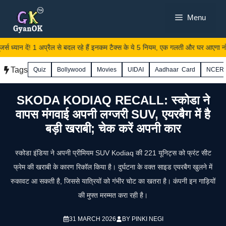
Skip
Menu
to
content
जर्स ध्यान दें! 1 अप्रैल से बदल रहे हैं इनकम टैक्स के ये 5 नियम, एक गलती और घर आएगा नोट
Tags
Quiz
Bollywood
Movies
UIDAI
Aadhaar Card
NCER
SKODA KODIAQ RECALL: स्कोडा ने
वापस मंगवाई अपनी लग्जरी SUV, एयरबैग में है
बड़ी खराबी; चेक करें अपनी कार
स्कोडा इंडिया ने अपनी प्रीमियम SUV Kodiaq की 221 यूनिट्स को फ्रंट सीट
फ्रेम की खराबी के कारण रिकॉल किया है। दुर्घटना के वक्त साइड एयरबैग खुलने में
रुकावट आ सकती है, जिससे यात्रियों को गंभीर चोट का खतरा है। कंपनी इन गाड़ियों
की मुफ्त मरम्मत करा रही है।
31 MARCH 2026
BY
PINKI NEGI