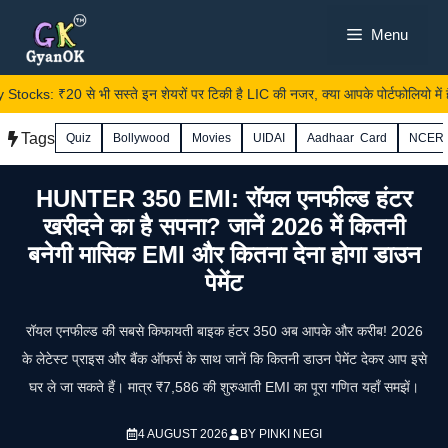
Skip
Menu
to
content
cks: ₹20 से भी सस्ते इन शेयरों पर टिकी है LIC की नजर, क्या आपके पोर्टफोलियो में हैं 
Tags
Quiz
Bollywood
Movies
UIDAI
Aadhaar Card
NCER
HUNTER 350 EMI: रॉयल एनफील्ड हंटर
खरीदने का है सपना? जानें 2026 में कितनी
बनेगी मासिक EMI और कितना देना होगा डाउन
पेमेंट
रॉयल एनफील्ड की सबसे किफायती बाइक हंटर 350 अब आपके और करीब! 2026
के लेटेस्ट प्राइस और बैंक ऑफर्स के साथ जानें कि कितनी डाउन पेमेंट देकर आप इसे
घर ले जा सकते हैं। मात्र ₹7,586 की शुरुआती EMI का पूरा गणित यहाँ समझें।
4 AUGUST 2026
BY
PINKI NEGI