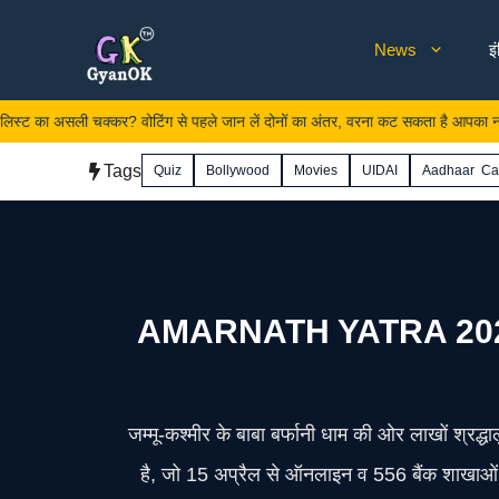
Skip
News
इ
to
content
ी चक्कर? वोटिंग से पहले जान लें दोनों का अंतर, वरना कट सकता है आपका नाम
Tags
Quiz
Bollywood
Movies
UIDAI
Aadhaar Ca
AMARNATH YATRA 2026: अमरना
जम्मू-कश्मीर के बाबा बर्फानी धाम की ओर लाखों श्र
है, जो 15 अप्रैल से ऑनलाइन व 556 बैंक शाखाओं म