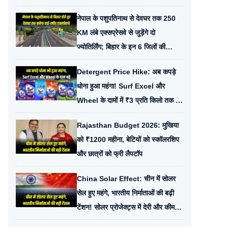
सकता है आपका नाम
नेपाल के पशुपतिनाथ से देवघर तक 250
KM लंबे एक्सप्रेसवे से जुड़ेंगे दो
ज्योतिर्लिंग; बिहार के इन 6 जिलों की
चमकेगी किस्मत
Detergent Price Hike: अब कपड़े
धोना हुआ महंगा! Surf Excel और
Wheel के दामों में ₹3 प्रति किलो तक की
बढ़ोतरी; जानें नया रेट
Rajasthan Budget 2026: मुखिया
को ₹1200 महीना, बेटियों को स्कॉलरशिप
और छात्रों को फ्री लैपटॉप
China Solar Effect: चीन में सोलर
सेल हुए महंगे, भारतीय निर्माताओं की बढ़ी
टेंशन! सोलर प्रोजेक्ट्स में देरी और कीमतों
में उछाल का खतरा