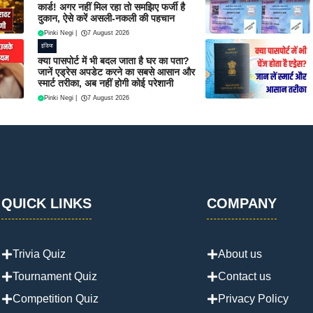
कार्ड! अगर नहीं मिल रहा तो समझिए फर्जी है
दुकान, ऐसे करें असली-नकली की पहचान
Pinki Negi
|
7 August 2026
इंडिया
क्या पासपोर्ट में भी बदल जाता है घर का पता?
जानें एड्रेस अपडेट करने का सबसे आसान और
स्मार्ट तरीका, अब नहीं होगी कोई परेशानी
Pinki Negi
|
7 August 2026
QUICK LINKS
COMPANY
Trivia Quiz
About us
Tournament Quiz
Contact us
Competition Quiz
Privacy Policy