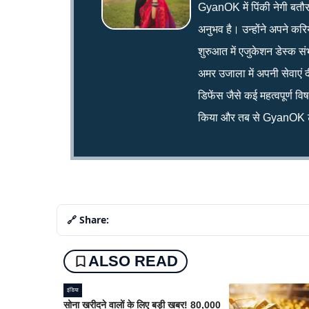
GyanOK में पिंकी नेगी बतौर न्य
अनुभव है। उन्होंने अपने क
शुरुआत में एजुकेशन डेस्क सं
अमर उजाला में अपनी सेवाएं द
डिफेंस जैसे कई महत्वपूर्ण व
किया और तब से GyanOK टी
🔗 Share:
ALSO READ
इंडिया
सोना खरीदने वालों के लिए बड़ी खबर! 80,000