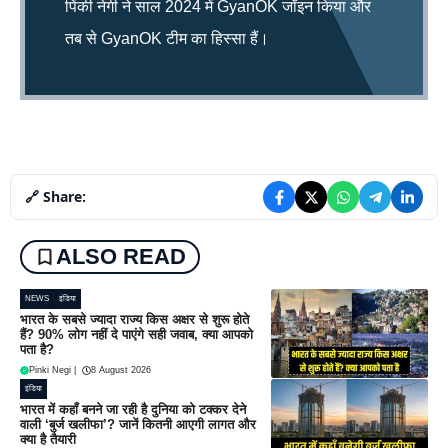
पिंकी नेगी ने साल 2024 में GyanOK जॉइन किया और
तब से GyanOK टीम का हिस्सा हैं।
🔗 Share:
ALSO READ
NEWS
इंडिया
भारत के सबसे ज्यादा राज्य किस अक्षर से शुरू होते
हैं? 90% लोग नहीं दे पाएंगे सही जवाब, क्या आपको
पता है?
Pinki Negi
|
8 August 2026
इंडिया
भारत में कहाँ बनने जा रही है दुनिया को टक्कर देने
वाली ‘बुर्ज खलीफा’? जानें कितनी आएगी लागत और
क्या है तैयारी