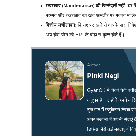
रखरखाव (Maintenance) की जिम्मेदारी नहीं:
घर मे
मरम्मत और रखरखाव का खर्च आमतौर पर मकान मालि
वित्तीय लचीलापन:
किराए पर रहने से आपके पास निवेश
आप होम लोन की EMI के बोझ से मुक्त होते हैं।
Author
Pinki Negi
GyanOK में पिंकी नेगी बतौर न्य
अनुभव है। उन्होंने अपने क
शुरुआत में एजुकेशन डेस्क सं
अमर उजाला में अपनी सेवाएं द
डिफेंस जैसे कई महत्वपूर्ण व