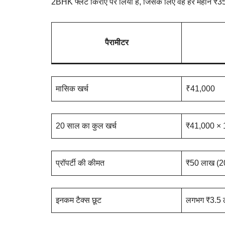
2BHK फ्लैट किराए पर लिया है, जिसके लिए वह हर महीने ₹35,0
पैरामीटर
मासिक खर्च
₹41,000
20 साल का कुल खर्च
₹41,000 × 
प्रॉपर्टी की कीमत
₹50 लाख (2
इनकम टैक्स छूट
लगभग ₹3.5 