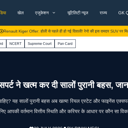
ंडिया
खेल
एजुकेशन
यूटिलिटी न्यूज
राज्य
GK Q
iger Offer: होली से पहले ही हो गई दिवाली! रेनो की इस दमदार SUV पर मिल रहा है छप्पर
rd
NCERT
Supreme Court
Pan Card
्सपर्ट ने खत्म कर दी सालों पुरानी बहस, जा
िए? यह सालों पुरानी बहस अब खत्म! रियल एस्टेट और फाइनेंस एक्सपर्ट्
निए आपकी वर्तमान वित्तीय स्थिति और करियर के आधार पर कौन सा विक