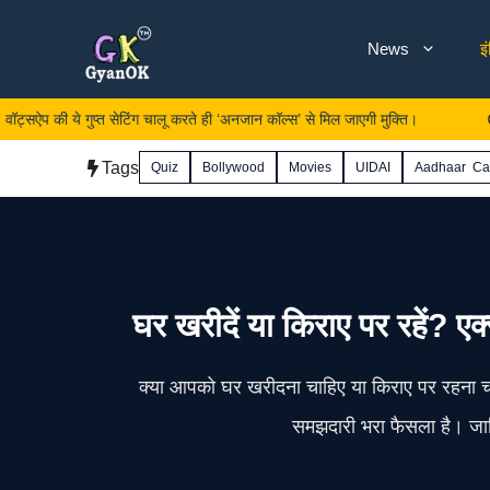
Skip
News
इ
to
content
गुप्त सेटिंग चालू करते ही ‘अनजान कॉल्स’ से मिल जाएगी मुक्ति।
Renault K
Tags
Quiz
Bollywood
Movies
UIDAI
Aadhaar Ca
घर खरीदें या किराए पर रहें? एक
क्या आपको घर खरीदना चाहिए या किराए पर रहना चाह
समझदारी भरा फैसला है। जा