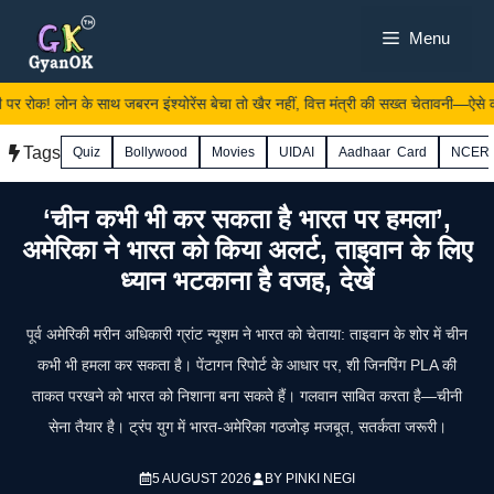
Skip
Menu
to
content
पर रोक! लोन के साथ जबरन इंश्योरेंस बेचा तो खैर नहीं, वित्त मंत्री की सख्त चेतावनी—ऐसे कर
Tags
Quiz
Bollywood
Movies
UIDAI
Aadhaar Card
NCER
‘चीन कभी भी कर सकता है भारत पर हमला’,
अमेरिका ने भारत को किया अलर्ट, ताइवान के लिए
ध्यान भटकाना है वजह, देखें
पूर्व अमेरिकी मरीन अधिकारी ग्रांट न्यूशम ने भारत को चेताया: ताइवान के शोर में चीन
कभी भी हमला कर सकता है। पेंटागन रिपोर्ट के आधार पर, शी जिनपिंग PLA की
ताकत परखने को भारत को निशाना बना सकते हैं। गलवान साबित करता है—चीनी
सेना तैयार है। ट्रंप युग में भारत-अमेरिका गठजोड़ मजबूत, सतर्कता जरूरी।
5 AUGUST 2026
BY
PINKI NEGI