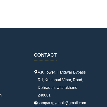
CONTACT
V.K Tower, Haridwar Bypass
Rd, Kunjapuri Vihar, Road,
Dehradun, Uttarakhand
n
248001
samparkgyanok@gmail.com