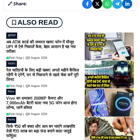
🔗 Share:
ALSO READ
यूटिलिटी
अब ATM कार्ड की जरूरत खत्म! फोन में मौजूद
UPI से ऐसे निकालें कैश, बेहद आसान है यह नया
तरीका
Pinki Negi
|
9 August 2026
NEWS
रेल यात्रियों के लिए बड़ी खबर! अगले महीने कैंसिल
रहेंगी ये ट्रेनें, घर से निकलने से पहले चेक करें पूरी
लिस्ट
Pinki Negi
|
9 August 2026
गैजेट्स
Vivo का धमाका! 200MP कैमरा और
7,000mAh बैटरी वाला नया 5G फोन आज होगा
लॉन्च, जानें कीमत
Pinki Negi
|
9 August 2026
बिजनेस
सिर्फ ₹50 की बचत और आप बन जाएंगे लखपति!
देखें ₹35 लाख का बड़ा फंड बनाने वाला जादुई
फॉर्मूला