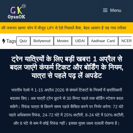
Skip
Menu
to
content
जरूरत खत्म! फोन में मौजूद UPI से ऐसे निकालें कैश, बेहद आसान है यह नया तरीका
Tags
Quiz
Bollywood
Movies
UIDAI
Aadhaar Card
NCER
ट्रेन यात्रियों के लिए बड़ी खबर! 1 अप्रैल से
बदल जाएंगे कंफर्म टिकट और बोर्डिंग के नियम,
यात्रा से पहले पढ़ लें अपडेट
भारतीय रेलवे ने 1-15 अप्रैल 2026 से कंफर्म टिकटों के नियमों में क्रांतिकारी
बदलाव किए। अब यात्री ट्रेन छूटने से 30 मिनट पहले तक बोर्डिंग स्टेशन बदल
सकेंगे। रिफंड यात्रा से कितने समय पहले कैंसिल करने पर निर्भर करेगा: 72 घंटे
पहले अधिकतम रिफंड, 24-72 घंटे में 25% कटौती, 8-24 घंटे में 50% कटौती,
और 8 घंटे से कम में कोई रिफंड नहीं। इसका मुख्य लक्ष्य दलाली रोकना है।