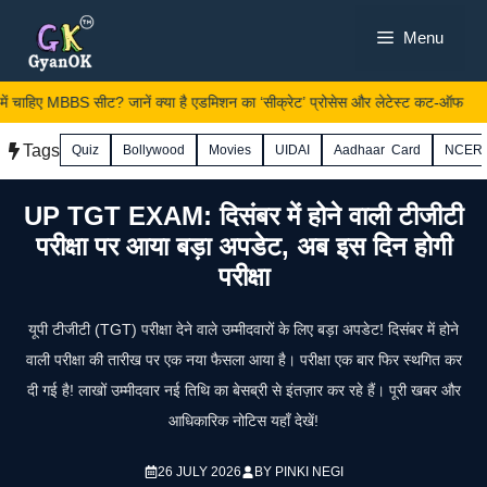
Skip
Menu
to
content
ं चाहिए MBBS सीट? जानें क्या है एडमिशन का ‘सीक्रेट’ प्रोसेस और लेटेस्ट कट-ऑफ
Tags
Quiz
Bollywood
Movies
UIDAI
Aadhaar Card
NCER
UP TGT EXAM: दिसंबर में होने वाली टीजीटी
परीक्षा पर आया बड़ा अपडेट, अब इस दिन होगी
परीक्षा
यूपी टीजीटी (TGT) परीक्षा देने वाले उम्मीदवारों के लिए बड़ा अपडेट! दिसंबर में होने
वाली परीक्षा की तारीख पर एक नया फैसला आया है। परीक्षा एक बार फिर स्थगित कर
दी गई है! लाखों उम्मीदवार नई तिथि का बेसब्री से इंतज़ार कर रहे हैं। पूरी खबर और
आधिकारिक नोटिस यहाँ देखें!
26 JULY 2026
BY
PINKI NEGI