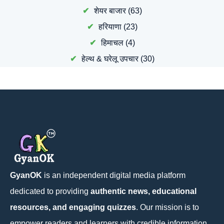
शेयर बाजार
(63)
हरियाणा
(23)
हिमाचल
(4)
हेल्थ & घरेलू उपचार
(30)
GyanOK
is an independent digital media platform
dedicated to providing
authentic news, educational
resources, and engaging quizzes
. Our mission is to
empower readers and learners with credible information,