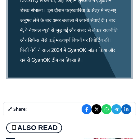
NVSHQ से की थी, जहाँ उन्होंने शुरुआत में एजुकेशन
डेस्क संभाला। इस दौरान पत्रकारिता के क्षेत्र में नए-नए
अनुभव लेने के बाद अमर उजाला में अपनी सेवाएं दी। बाद
में, वे नेशनल ब्यूरो से जुड़ गईं और संसद से लेकर राजनीति
और डिफेंस जैसे कई महत्वपूर्ण विषयों पर रिपोर्टिंग की।
पिंकी नेगी ने साल 2024 में GyanOK जॉइन किया और
तब से GyanOK टीम का हिस्सा हैं।
🔗 Share:
ALSO READ